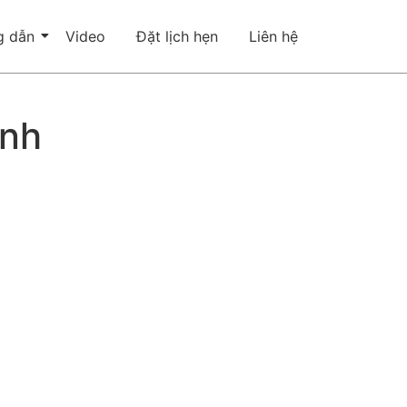
g dẫn
Video
Đặt lịch hẹn
Liên hệ
ình