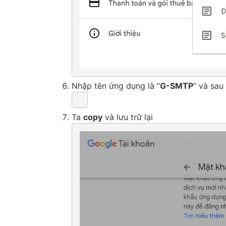
Nhập tên ứng dụng là “
G-SMTP
” và sa
Ta
copy
và lưu trữ lại