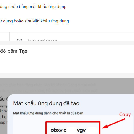
u đó bấm
Tạo