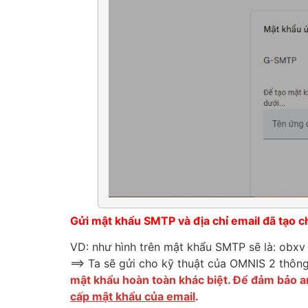
Gửi mật khẩu SMTP và địa chỉ email đã tạo ch
VD: như hình trên mật khẩu SMTP sẽ là:
obxv 
==> Ta sẽ gửi cho kỹ thuật của OMNIS 2 thông
mật khẩu hoàn toàn khác biệt. Để đảm bảo a
cấp mật khẩu của email
.