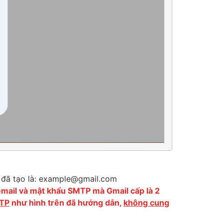
 đã tạo là:
example@gmail.com
email và mật khẩu SMTP mà Gmail cấp là 2
MTP
như hình trên đã hướng dẫn,
không cung