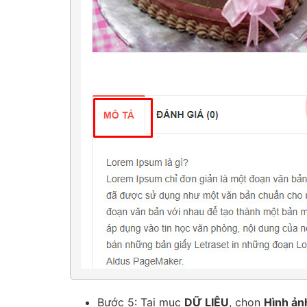
Bước 5: Tại mục
DỮ LIỆU
, chọn
Hình ản